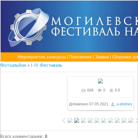
Мероприятия, конкурсы
|
Положения
|
Заявки
|
Сборники д
Фотоальбом
»
I-IV Фестиваль
666
0
0.0
Добавлено
07.05.2021
a-pletnev
Всего комментариев
:
0