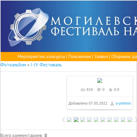
Мероприятия, конкурсы
|
Положения
|
Заявки
|
Сборники д
Фотоальбом
»
I-IV Фестиваль
616
0
0.0
Добавлено
07.05.2021
a-pletnev
Всего комментариев
:
0