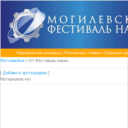
Мероприятия, конкурсы
|
Положения
|
Заявки
|
Сборники д
Фотоальбом
» VII Фестиваль науки
[
Добавить фотографию
]
Материалов нет