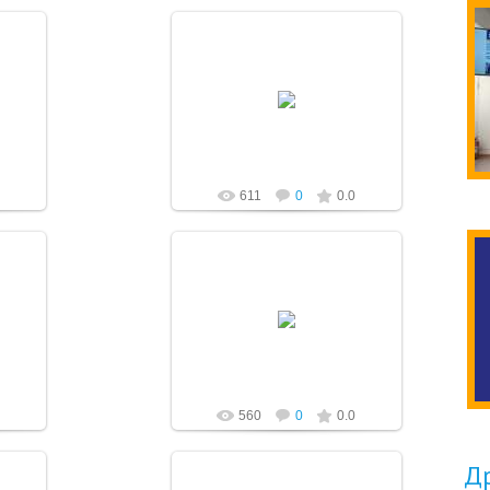
21.02.2020
a-pletnev
611
0
0.0
21.02.2020
a-pletnev
560
0
0.0
Др