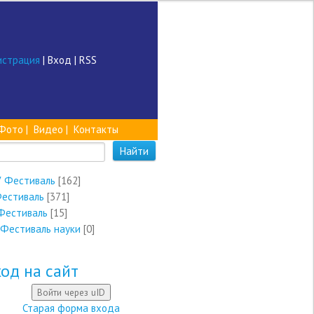
истрация
|
Вход
|
RSS
Фото
|
Видео
|
Контакты
V Фестиваль
[162]
Фестиваль
[371]
Фестиваль
[15]
 Фестиваль науки
[0]
од на сайт
Войти через uID
Старая форма входа