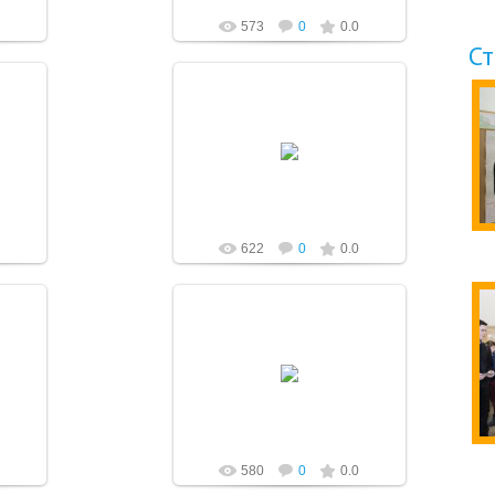
573
0
0.0
С
21.02.2020
a-pletnev
622
0
0.0
21.02.2020
a-pletnev
580
0
0.0