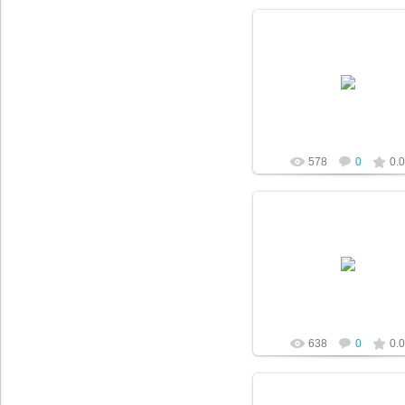
21.02.2020
a-pletnev
578
0
0.0
21.02.2020
a-pletnev
638
0
0.0