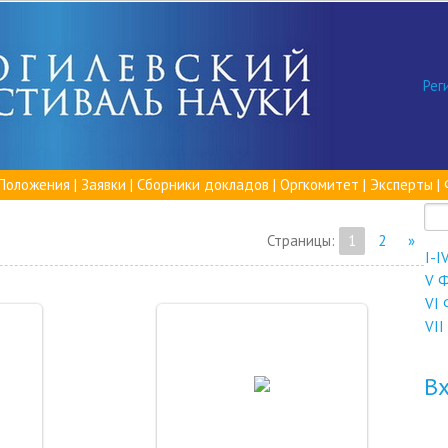
Рег
Положения
|
Заявки
|
Сборники докладов
|
Оргкомитет
|
Эксперты
|
Страницы
:
1
2
»
I-I
V 
VI 
VII
21.02.2020
Вх
a-pletnev