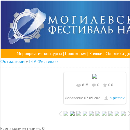
Мероприятия, конкурсы
|
Положения
|
Заявки
|
Сборники д
Фотоальбом
»
I-IV Фестиваль
615
0
0.0
Добавлено
07.05.2021
a-pletnev
Всего комментариев
:
0