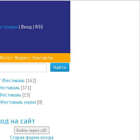
истрация
|
Вход
|
RSS
Фото
|
Видео
|
Контакты
V Фестиваль
[162]
Фестиваль
[371]
Фестиваль
[15]
 Фестиваль науки
[0]
од на сайт
Войти через uID
Старая форма входа