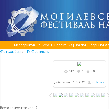
Мероприятия, конкурсы
|
Положения
|
Заявки
|
Сборники д
Фотоальбом
»
I-IV Фестиваль
612
0
3.0
Добавлено
07.05.2021
a-pletnev
Всего комментариев
:
0