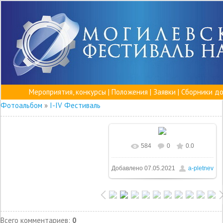
Мероприятия, конкурсы
|
Положения
|
Заявки
|
Сборники д
Фотоальбом
»
I-IV Фестиваль
584
0
0.0
Добавлено
07.05.2021
a-pletnev
Всего комментариев
:
0