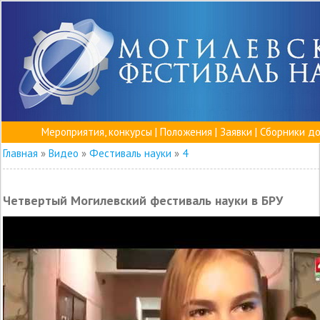
Мероприятия, конкурсы
|
Положения
|
Заявки
|
Сборники д
Главная
»
Видео
»
Фестиваль науки
»
4
Четвертый Могилевский фестиваль науки в БРУ