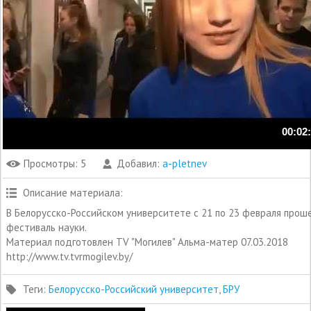
00:02
Просмотры
: 5
Добавил
:
a-pletnev
Описание материала
:
В Белорусско-Российском университете с 21 по 23 февраля прош
фестиваль науки.
Материал подготовлен TV "Могилев" Альма-матер 07.03.2018
http://www.tv.tvrmogilev.by/
Теги
:
Белорусско-Российский университет
,
БРУ