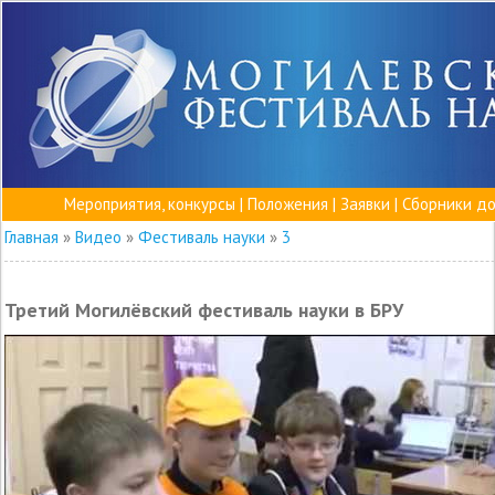
Мероприятия, конкурсы
|
Положения
|
Заявки
|
Сборники д
Главная
»
Видео
»
Фестиваль науки
»
3
Третий Могилёвский фестиваль науки в БРУ